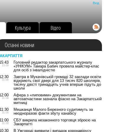
Вхід
о
Культура
Відео
Останні новини
АКАРПАТТЯ
15:43
Головний редактор закарпатського журналу
13.09
«УНІКУМ» Тамара Бабич провела майстер-клас
для осіб з інвалідністю
12:30
Завтра в Мукачівській громаді 32 заклади освіти
31.08
відкриють свої двері для 13 тисяч 820 школярів,
тисячу двісті тринадцять учнів вперше підуть до
школи
12:00
Афера з «липовими» документами на
31.08
автозапчастини зазнала фіаско на Закарпатській
митниці
11:30
Мешканця Малого Березного судитимуть за
31.08
неодноразові факти збуту канабісу
11:00
СБУ викрила незаконного торговця зброєю на
31.08
Закарпатті
10:30
В Ужгороді виявили і випадок коронавірусу