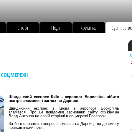
Спорт
Події
Кримінал
Суспільств
З
- СОЦМЕРЕЖІ
Швидкісний експрес Київ - аеропорт Бориспіль нібито
вкотре зламався і заглох на Дарниці.
Швидкісний експрес з Києва в аеропорт Бориспіль
зламався.
Про це повідомив засновник сайту dtp.kiev.ua
Влад Антонов на своїй сторінці в соцмережі Facebook.
За його словами, експрес зламався на Дарниці, на допомогу
приїхав інший потяг.