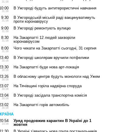
31.08
10:00
В Ужгороді будуть антитерористичні навчання
31.08
9:30
В Ужгородській міській раді вакцинуватимуть
31.08
проти коронавірусу
9:00
В Ужгороді ремонтують вулицю
31.08
8:30
На Закарпатті 12 людей захворіли
31.08
коронавірусом
8:00
Чого чекати на Закарпатті сьогодні, 31 серпня
31.08
23:40
В Ужгороді школярам вручили потфелики
30.08
23:30
На Закарпатті буде нова арт-локація
30.08
23:26
В обласному центрв будуть монологи над Ужем
30.08
23:07
На Тячівщині горіла надвірна споруда
30.08
23:04
В Ужгороді засідала транспортна комісія
30.08
23:02
На Закарпатті горів автомобіль
30.08
КРАЇНА
20:54
Уряд продовжив карантин В Україні до 1
14.08
жовтня
11:30
В Україні з’явилась нова група постачальників