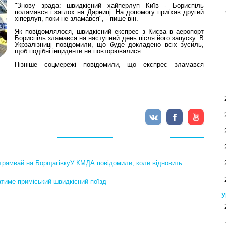
"Знову зрада: швидкісний хайперлуп Київ - Бориспіль
поламався і заглох на Дарниці. На допомогу приїхав другий
хіперлуп, поки не зламався", - пише він.
Як повідомлялося, швидкісний експрес з Києва в аеропорт
Бориспіль зламався на наступний день після його запуску. В
Укрзалізниці повідомили, що буде докладено всіх зусиль,
щоб подібні інциденти не повторювалися.
Пізніше соцмережі повідомили, що експрес зламався
 трамвай на БорщагівкуУ КМДА повідомили, коли відновить
атиме приміський швидкісний поїзд
У