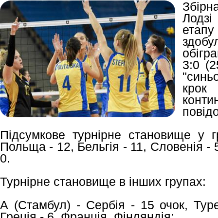
Збірн
Лодзі
етап
здоб
обігр
3:0 (2
"синь
кро
конт
повід
Підсумкове турнірне становище у гру
Польща - 12, Бельгія - 11, Словенія - 5
​​0.
Турнірне становище в інших групах:
А (Стамбул) - Сербія - 15 очок, Туре
Греція - 6, Франція, Фінляндія;