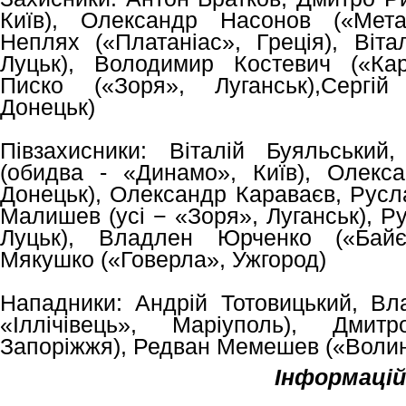
Київ), Олександр Насонов («Мета
Неплях («Платаніас», Греція), Віта
Луцьк), Володимир Костевич («Кар
Писко («Зоря», Луганськ),Сергій
Донецьк)
Півзахисники: Віталій Буяльський
(обидва - «Динамо», Київ), Олекс
Донецьк), Олександр Караваєв, Русл
Малишев (усі − «Зоря», Луганськ), Р
Луцьк), Владлен Юрченко («Байєр
Мякушко («Говерла», Ужгород)
Нападники: Андрій Тотовицький, Вл
«Іллічівець», Маріуполь), Дми
Запоріжжя), Редван Мемешев («Волин
Інформацій