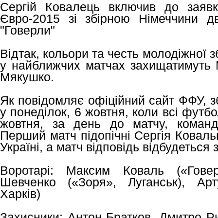
Сергій Ковалець включив до заяв
Євро-2015 зі збірною Німеччини дв
"Говерли"
Відтак, кольори та честь молодіжної зб
у найближчих матчах захищатимуть 
Мякушко.
Як повідомляє офіційний сайт ФФУ, з
у понеділок, 6 жовтня, коли всі футбо
жовтня, за день до матчу, коман
Перший матч підопічні Сергія Коваль
Україні, а матч відповідь відбудеться 
Воротарі: Максим Коваль («Говер
Шевченко («Зоря», Луганськ), Арт
Харків)
Захисники: Антон Братков, Дмитро Р