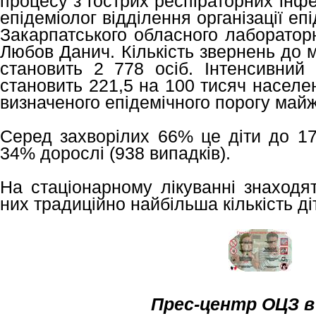
процесу з гострих респіраторних інфек
епідеміолог відділення організації еп
Закарпатського обласного лаборатор
Любов Данич. Кількість звернень до 
становить 2 778 осіб. Інтенсивний 
становить 221,5 на 100 тисяч населе
визначеного епідемічного порогу майж
Серед захворілих 66% це діти до 17 
34% дорослі (938 випадків).
На стаціонарному лікуванні знаходя
них традиційно найбільша кількість діт
Прес-центр ОЦЗ в