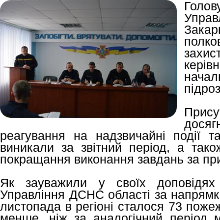
Голов
Упра
Зака
полко
захис
керів
нача
підроз
При
досяг
реагування на надзвичайні події та
виникали за звітний період, а тако
покращання виконання завдань за пр
Як зауважили у своїх доповідях 
Управління ДСНС області за напрямк
листопада в регіоні сталося 73 поже
менше, ніж за аналогічний період м