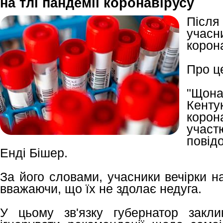
на тлі пандемії коронавірусу
Після
учас
корон
Про ц
"Щон
Кент
коро
участ
повід
Енді Бішер.
За його словами, учасники вечірки н
вважаючи, що їх не здолає недуга.
У цьому зв'язку губернатор закл