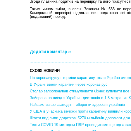
Згода платника податків на перевірку та його присутніс
Таким чином зміни, внесені Законом № 533 не пер
Камеральній перевірці підлягає вся податкова звітн
(податковий) період.
Додати коментар »
СХОЖІ НОВИНИ
Пік коронавірусу і терміни карантину: коли Україна змо
В Україні ввели карантин через коронавірус
Столар запропонував стимулювати бізнес купувати все 
Заборона на виїзд з України і дистанція в 1,5 метра: як
Найважливіше сьогодні – зберегти здоров’я українців
У США в учасника вечірки проти карантину виявили кор
Штати виділили додаткові $270 мільйонів допомоги для
Тести COVID-19 методом ПЛР проводитиме ще одна зак