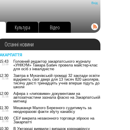
Вхід
о
Культура
Відео
Останні новини
АКАРПАТТЯ
15:43
Головний редактор закарпатського журналу
13.09
«УНІКУМ» Тамара Бабич провела майстер-клас
для осіб з інвалідністю
12:30
Завтра в Мукачівській громаді 32 заклади освіти
31.08
відкриють свої двері для 13 тисяч 820 школярів,
тисячу двісті тринадцять учнів вперше підуть до
школи
12:00
Афера з «липовими» документами на
31.08
автозапчастини зазнала фіаско на Закарпатській
митниці
11:30
Мешканця Малого Березного судитимуть за
31.08
неодноразові факти збуту канабісу
11:00
СБУ викрила незаконного торговця зброєю на
31.08
Закарпатті
10:30
В Ужгороді виявили і випадок коронавірусу