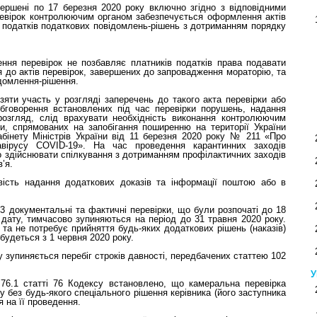
ершені по 17 березня 2020 року включно згідно з відповідними
ревірок контролюючим органом забезпечується оформлення актів
м податків податкових повідомлень-рішень з дотриманням порядку
ння перевірок не позбавляє платників податків права подавати
ня до актів перевірок, завершених до запровадження мораторію, та
ідомлення-рішення.
яти участь у розгляді заперечень до такого акта перевірки або
обговорення встановлених під час перевірки порушень, надання
розгляд, слід врахувати необхідність виконання контролюючим
и, спрямованих на запобігання поширенню на території України
бінету Міністрів України від 11 березня 2020 року № 211 «Про
навірусу COVID-19». На час проведення карантинних заходів
 здійснювати спілкування з дотриманням профілактичних заходів
’я.
вість надання додаткових доказів та інформації поштою або в
 документальні та фактичні перевірки, що були розпочаті до 18
дату, тимчасово зупиняються на період до 31 травня 2020 року.
та не потребує прийняття будь-яких додаткових рішень (наказів)
удеться з 1 червня 2020 року.
у зупиняється перебіг строків давності, передбачених статтею 102
У
76.1 статті 76 Кодексу встановлено, що камеральна перевірка
без будь-якого спеціального рішення керівника (його заступника
 на її проведення.