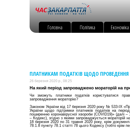
Головна
Політика
Економіка
ПЛАТНИКАМ ПОДАТКІВ ЩОДО ПРОВЕДЕННЯ П
26 березня 2020 р., 08:25
На який період запроваджено мораторій на п
Чи зможуть платники податків користуватися пра
запровадження мораторію?
Законом України від 17 березня 2020 року № 533-ІХ «Пр
України щодо підтримки платників податків на період
поширенню коронавірусної хвороби (COVID19)» (далі – З
– Кодекс), згідно з якими запроваджується мораторій н
18 березня 2020 по 31 травня 2020 року, крім документ
78.1.8 пункту 78.1 статті 78 цього Кодексу (тобто крім