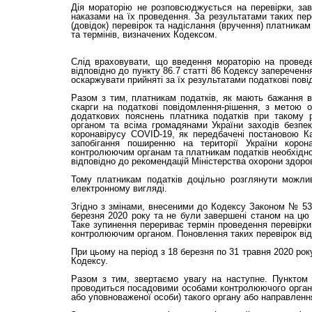
Дія мораторію не розповсюджується на перевірки, зав
наказами на їх проведення. За результатами таких пе
(довідок) перевірок та надіслання (вручення) платника
та термінів, визначених Кодексом.
Слід враховувати, що введення мораторію на проведе
відповідно до пункту 86.7 статті 86 Кодексу заперечен
оскаржувати прийняті за їх результатами податкові пов
Разом з тим, платникам податків, як мають бажання вз
скарги на податкові повідомлення-рішення, з метою 
додаткових пояснень платника податків при такому 
органом та всіма громадянами України заходів безпек
коронавірусу COVID-19, як передбачені постановою Ка
запобігання поширенню на території України коро
контролюючим органам та платникам податків необхідно
відповідно до рекомендацій Міністерства охорони здоров
Тому платникам податків доцільно розглянути можли
електронному вигляді.
Згідно з змінами, внесеними до Кодексу Законом № 533
березня 2020 року та не були завершені станом на цю 
Таке зупинення перериває термін проведення перевірки 
контролюючим органом. Поновлення таких перевірок відб
При цьому на період з 18 березня по 31 травня 2020 рок
Кодексу.
Разом з тим, звертаємо увагу на наступне. Пунктом 
проводиться посадовими особами контролюючого органу 
або уповноваженої особи) такого органу або направлення