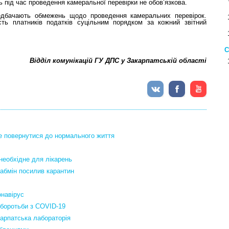
ть під час проведення камеральної перевірки не обов’язкова.
едбачають обмежень щодо проведення камеральних перевірок.
ість платників податків суцільним порядком за кожний звітний
С
Відділ комунікацій ГУ ДПС у Закарпатській області
же повернутися до нормального життя
необхідне для лікарень
 Кабмін посилив карантин
онавірус
 боротьби з COVID-19
арпатська лабораторія