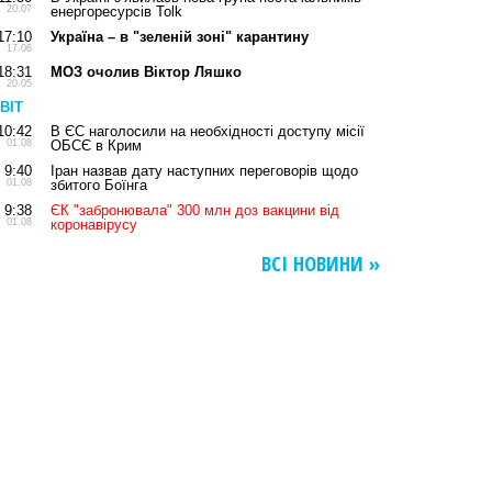
20.07
енергоресурсів Tolk
17:10
Україна – в "зеленій зоні" карантину
17.06
18:31
МОЗ очолив Віктор Ляшко
20.05
ВІТ
10:42
В ЄС наголосили на необхідності доступу місії
01.08
ОБСЄ в Крим
9:40
Іран назвав дату наступних переговорів щодо
01.08
збитого Боїнга
9:38
ЄК "забронювала" 300 млн доз вакцини від
01.08
коронавірусу
ВСІ НОВИНИ »