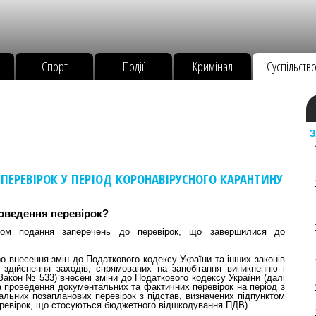
Спорт
Події
Кримінал
Суспільств
З
ЕРЕВІРОК У ПЕРІОД КОРОНАВІРУСНОГО КАРАНТИНУ
роведення перевірок?
вом подання заперечень до перевірок, що завершилися до
о внесення змін до Податкового кодексу України та інших законів
 здійснення заходів, спрямованих на запобігання виникненню і
акон № 533) внесені зміни до Податкового кодексу України (далі
а проведення документальних та фактичних перевірок на період з
альних позапланових перевірок з підстав, визначених підпунктом
 перевірок, що стосуються бюджетного відшкодування ПДВ).