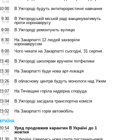
31.08
10:00
В Ужгороді будуть антитерористичні навчання
31.08
9:30
В Ужгородській міській раді вакцинуватимуть
31.08
проти коронавірусу
9:00
В Ужгороді ремонтують вулицю
31.08
8:30
На Закарпатті 12 людей захворіли
31.08
коронавірусом
8:00
Чого чекати на Закарпатті сьогодні, 31 серпня
31.08
23:40
В Ужгороді школярам вручили потфелики
30.08
23:30
На Закарпатті буде нова арт-локація
30.08
23:26
В обласному центрв будуть монологи над Ужем
30.08
23:07
На Тячівщині горіла надвірна споруда
30.08
23:04
В Ужгороді засідала транспортна комісія
30.08
23:02
На Закарпатті горів автомобіль
30.08
КРАЇНА
20:54
Уряд продовжив карантин В Україні до 1
14.08
жовтня
11:30
В Україні з’явилась нова група постачальників