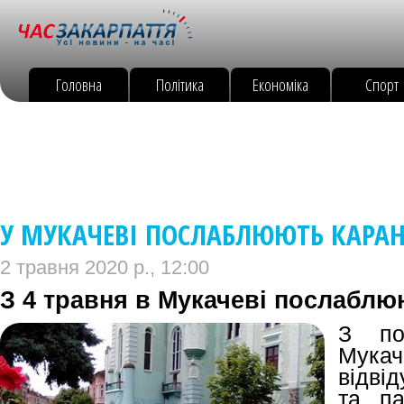
Головна
Політика
Економіка
Спорт
У МУКАЧЕВІ ПОСЛАБЛЮЮТЬ КАРА
2 травня 2020 р., 12:00
З 4 травня в Мукачеві послаблю
З по
Мука
відвід
та па