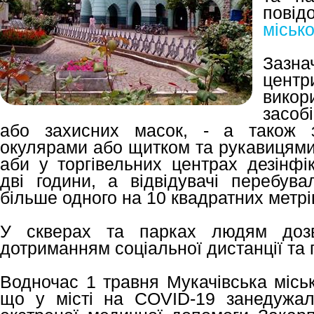
пов
місько
Зазна
центр
викор
засоб
або захисних масок, - а також з
окулярами або щитком та рукавицями
аби у торгівельних центрах дезінфі
дві години, а відвідувачі перебув
більше одного на 10 квадратних метрі
У скверах та парках людям дозв
дотриманням соціальної дистанції та 
Водночас 1 травня Мукачівська місь
що у місті на COVID-19 занедужали