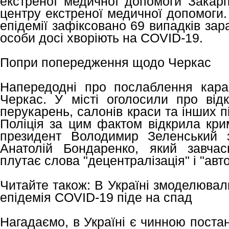
екстреної медичної допомоги Закарп
центру екстреної медичної допомоги. 
епідемії зафіксовано 69 випадків за
особи досі хворіють на COVID-19.
Попри попередження щодо Черкас
Напередодні про послаблення кара
Черкас. У місті оголосили про від
перукарень, салонів краси та інших 
Поліція за цим фактом відкрила кри
президент Володимир Зеленський 
Анатолій Бондаренко, який завчас
плутає слова "децентралізація" і "авт
Читайте також: В Україні змоделювали
епідемія COVID-19 піде на спад
Нагадаємо, в Україні є чинною поста