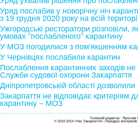
Уряд ухвалив рішення про послабленн
Уряд послабив у новорічну ніч карант
з 19 грудня 2020 року на всій територі
Ужгородські ресторатори розповіли, 
умовах "послабленого" карантину
У МОЗ погодилися з пом'якшенням кар
У Чернівцях послабили карантин
Послаблення карантинних заходів не
Служби судової охорони Закарпаття
Дніпропетровській області дозволили
Закарпаття не відповідає критеріям 
карантину – МОЗ
Головний редактор - Ярослав С
© 2010-2014 «Час Закарпаття». Передрук матеріалів