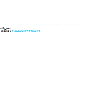
ла Руденко.
l редакції:
chas.zakarp@gmail.com