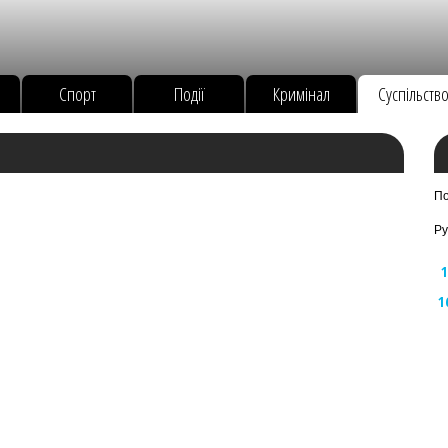
Спорт
Події
Кримінал
Суспільств
По
Ру
1
1