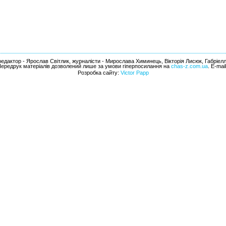
едактор - Ярослав Світлик, журналісти - Мирослава Химинець, Вікторія Лисюк, Габріел
Передрук матеріалів дозволений лише за умови гіперпосилання на
chas-z.com.ua
. E-mai
Розробка сайту:
Victor Papp