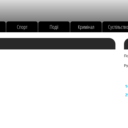
Спорт
Події
Кримінал
Суспільств
По
Ру
1
2