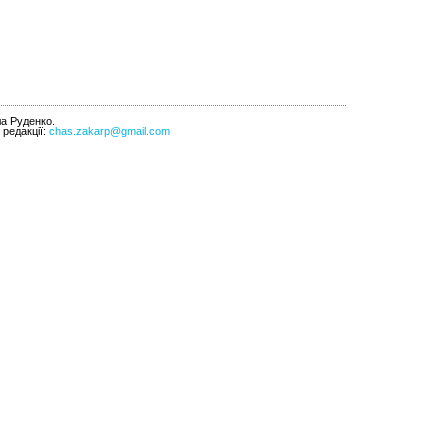
ла Руденко.
l редакції:
chas.zakarp@gmail.com