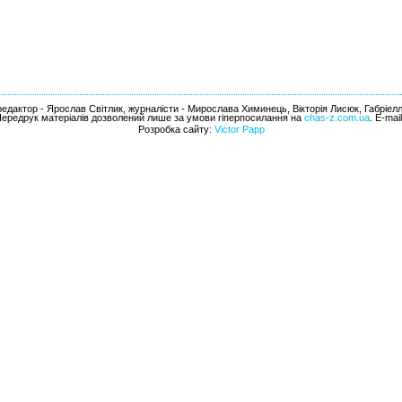
едактор - Ярослав Світлик, журналісти - Мирослава Химинець, Вікторія Лисюк, Габріел
Передрук матеріалів дозволений лише за умови гіперпосилання на
chas-z.com.ua
. E-mai
Розробка сайту:
Victor Papp