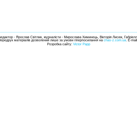
едактор - Ярослав Світлик, журналісти - Мирослава Химинець, Вікторія Лисюк, Габріел
Передрук матеріалів дозволений лише за умови гіперпосилання на
chas-z.com.ua
. E-mai
Розробка сайту:
Victor Papp