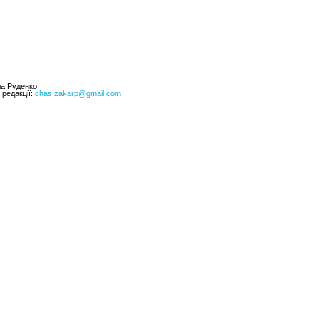
ла Руденко.
l редакції:
chas.zakarp@gmail.com