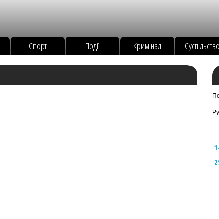
Спорт
Події
Кримінал
Суспільств
По
Ру
1
2