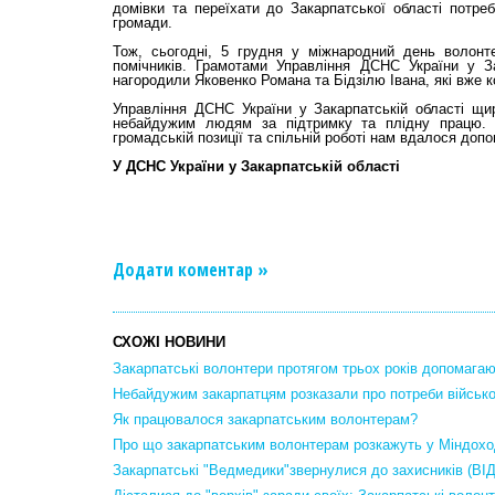
домівки та переїхати до Закарпатської області потре
громади.
Тож, сьогодні, 5 грудня у міжнародний день волонте
помічників. Грамотами Управління ДСНС України у З
нагородили Яковенко Романа та Бідзілю Івана, які вже 
Управління ДСНС України у Закарпатській області щи
небайдужим людям за підтримку та плідну працю. 
громадській позиції та спільній роботі нам вдалося доп
У ДСНС України у Закарпатській області
Додати коментар »
СХОЖІ НОВИНИ
Закарпатські волонтери протягом трьох років допомага
Небайдужим закарпатцям розказали про потреби військ
Як працювалося закарпатським волонтерам?
Про що закарпатським волонтерам розкажуть у Міндохо
Закарпатські "Ведмедики"звернулися до захисників (ВІ