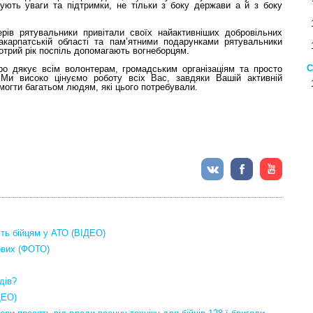
бують уваги та підтримки, не тільки з боку держави а й з боку
рів рятувальники привітали своїх найактивніших добровільних
акарпатській області та пам’ятними подарунками рятувальники
котрий рік поспіль допомагають вогнеборцям.
С
ро дякує всім волонтерам, громадським організаціям та просто
Ми високо цінуємо роботу всіх Вас, завдяки Вашій активній
омогти багатьом людям, які цього потребували.
ють бійцям у АТО (ВІДЕО)
ових (ФОТО)
дів?
ДЕО)