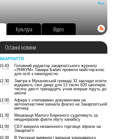
Вхід
о
Культура
Відео
Останні новини
АКАРПАТТЯ
15:43
Головний редактор закарпатського журналу
13.09
«УНІКУМ» Тамара Бабич провела майстер-клас
для осіб з інвалідністю
12:30
Завтра в Мукачівській громаді 32 заклади освіти
31.08
відкриють свої двері для 13 тисяч 820 школярів,
тисячу двісті тринадцять учнів вперше підуть до
школи
12:00
Афера з «липовими» документами на
31.08
автозапчастини зазнала фіаско на Закарпатській
митниці
11:30
Мешканця Малого Березного судитимуть за
31.08
неодноразові факти збуту канабісу
11:00
СБУ викрила незаконного торговця зброєю на
31.08
Закарпатті
10:30
В Ужгороді виявили і випадок коронавірусу