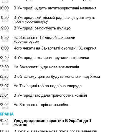
31.08
10:00
В Ужгороді будуть антитерористичні навчання
31.08
9:30
В Ужгородській міській раді вакцинуватимуть
31.08
проти коронавірусу
9:00
В Ужгороді ремонтують вулицю
31.08
8:30
На Закарпатті 12 людей захворіли
31.08
коронавірусом
8:00
Чого чекати на Закарпатті сьогодні, 31 серпня
31.08
23:40
В Ужгороді школярам вручили потфелики
30.08
23:30
На Закарпатті буде нова арт-локація
30.08
23:26
В обласному центрв будуть монологи над Ужем
30.08
23:07
На Тячівщині горіла надвірна споруда
30.08
23:04
В Ужгороді засідала транспортна комісія
30.08
23:02
На Закарпатті горів автомобіль
30.08
КРАЇНА
20:54
Уряд продовжив карантин В Україні до 1
14.08
жовтня
11:30
В Україні з’явилась нова група постачальників