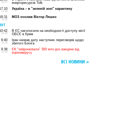
20.07
енергоресурсів Tolk
17:10
Україна – в "зеленій зоні" карантину
17.06
18:31
МОЗ очолив Віктор Ляшко
20.05
ВІТ
10:42
В ЄС наголосили на необхідності доступу місії
01.08
ОБСЄ в Крим
9:40
Іран назвав дату наступних переговорів щодо
01.08
збитого Боїнга
9:38
ЄК "забронювала" 300 млн доз вакцини від
01.08
коронавірусу
ВСІ НОВИНИ »