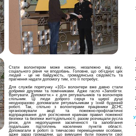
Стати волонтером може кожен, незалежно від віку,
соціального рівня чи вподобань. Головне, що об’єднує цих
людей - це не байдужість, громадянська свідомість та
прагнення надати допомогу тим, хто її потребує.
Для служби порятунку «101» волонтери вже давно стали
добрими друзями та помічниками. Адже гасло «Запобігти.
Врятувати. Допомогти.» є для рятувальників та волонтерів
спільним. Ці люди доброго серця та щирої душі
неодноразово допомагали рятувальникам у їхній буденній
роботі. Так, спільно з волонтерами працівники ДСНС
організовували акції та пожежно-профілактичні
відпрацювання для роз’яснення краянам правил пожежної
У
безпеки та безпеки життєдіяльності, разом розчищали русла
річок, для недопущення засміченості та запобігання
подальших підтоплень населених пунктів області.
Допомагали в роботі із тимчасово переміщеними особами,
адже зараз громадяни, що вимушені були покинути свої