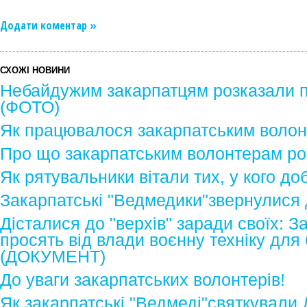
Додати коментар »
СХОЖІ НОВИНИ
Небайдужим закарпатцям розказали п
(ФОТО)
Як працювалося закарпатським воло
Про що закарпатським волонтерам ро
Як рятувальники вітали тих, у кого д
Закарпатські "Ведмедики"звернулися 
Дісталися до "верхів" заради своїх: З
просять від влади воєнну техніку для 
(ДОКУМЕНТ)
До уваги закарпатських волонтерів!
Як закарпатські "Ведмеді"святкували