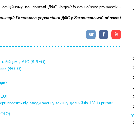
іційному веб-порталі ДФС (http://sfs.gov.ua/nove-pro-podatki--
унікацій Головного управління ДФС у Закарпатській області
ють бійцям у АТО (ВІДЕО)
ових (ФОТО)
дів?
ДЕО)
ери просять від влади воєнну техніку для бійців 128-ї бригади
ФОТО)
У