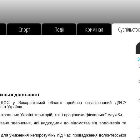
Спорт
Події
Кримінал
Суспільств
З
хньої діяльності
 ДФС у Закарпатській області пройшов організований ДФСУ
 в Україні».
нтрольних Україні територій, так і працівники фіскальної служби.
вано звернення, які надходили до відомства від волонтерів та
для уникнення непорозумінь під час провадження волонтерської