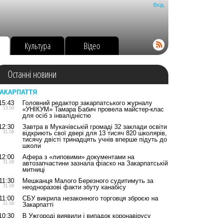
Вхід
о
Культура
Відео
Останні новини
АКАРПАТТЯ
15:43
Головний редактор закарпатського журналу
13.09
«УНІКУМ» Тамара Бабич провела майстер-клас
для осіб з інвалідністю
12:30
Завтра в Мукачівській громаді 32 заклади освіти
31.08
відкриють свої двері для 13 тисяч 820 школярів,
тисячу двісті тринадцять учнів вперше підуть до
школи
12:00
Афера з «липовими» документами на
31.08
автозапчастини зазнала фіаско на Закарпатській
митниці
11:30
Мешканця Малого Березного судитимуть за
31.08
неодноразові факти збуту канабісу
11:00
СБУ викрила незаконного торговця зброєю на
31.08
Закарпатті
10:30
В Ужгороді виявили і випадок коронавірусу