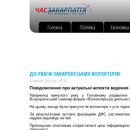
Головна
Політика
Економіка
ДО УВАГИ ЗАКАРПАТСЬКИХ ВОЛОНТЕРІВ!
5 лютого 2015 р., 15:37
Повідомлення про актуальні аспекти ведення ї
Наприкінці минулого року у Головному управлінні
Всеукраїнський семінар-форум «Волонтерська діяльність
На цьому заході були присутні як волонтери з усіх підко
За результатами зустрічі фахівцями ДФС систематизо
надано відповіді на них.
Пропонуємо платникам скористатися цією інформацією 
діяльності.