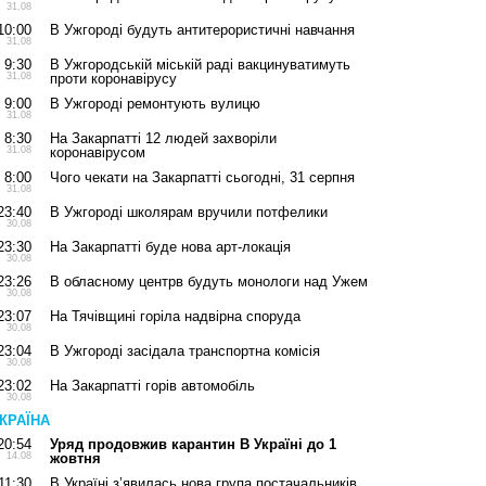
31.08
10:00
В Ужгороді будуть антитерористичні навчання
31.08
9:30
В Ужгородській міській раді вакцинуватимуть
31.08
проти коронавірусу
9:00
В Ужгороді ремонтують вулицю
31.08
8:30
На Закарпатті 12 людей захворіли
31.08
коронавірусом
8:00
Чого чекати на Закарпатті сьогодні, 31 серпня
31.08
23:40
В Ужгороді школярам вручили потфелики
30.08
23:30
На Закарпатті буде нова арт-локація
30.08
23:26
В обласному центрв будуть монологи над Ужем
30.08
23:07
На Тячівщині горіла надвірна споруда
30.08
23:04
В Ужгороді засідала транспортна комісія
30.08
23:02
На Закарпатті горів автомобіль
30.08
КРАЇНА
20:54
Уряд продовжив карантин В Україні до 1
14.08
жовтня
11:30
В Україні з’явилась нова група постачальників