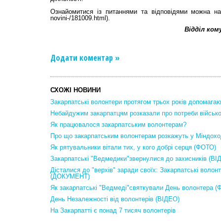
Ознайомитися із питаннями та відповідями можна на оф
novini-/181009.html).
Відділ ком
Додати коментар »
СХОЖІ НОВИНИ
Закарпатські волонтери протягом трьох років допомага
Небайдужим закарпатцям розказали про потреби військ
Як працювалося закарпатським волонтерам?
Про що закарпатським волонтерам розкажуть у Міндохо
Як рятувальники вітали тих, у кого добрі серця (ФОТО)
Закарпатські "Ведмедики"звернулися до захисників (ВІ
Дісталися до "верхів" заради своїх: Закарпатські волонт
(ДОКУМЕНТ)
Як закарпатські "Ведмеді"святкували День волонтера (
День Незалежності від волонтерів (ВІДЕО)
На Закарпатті є понад 7 тисяч волонтерів