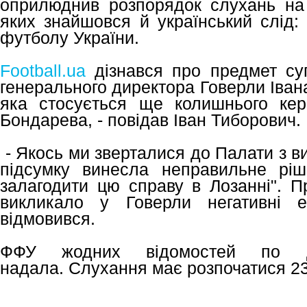
оприлюднив розпорядок слухань на 
яких знайшовся й український слід:
футболу України.
Football.ua
дізнався про предмет су
генерального директора Говерли Іван
яка стосується ще колишнього кер
Бондарева, - повідав Іван Тиборович.
- Якось ми зверталися до Палати з в
підсумку винесла неправильне рі
залагодити цю справу в Лозанні". П
викликало у Говерли негативні е
відмовився.
ФФУ жодних відомостей по 
надала. Слухання має розпочатися 2