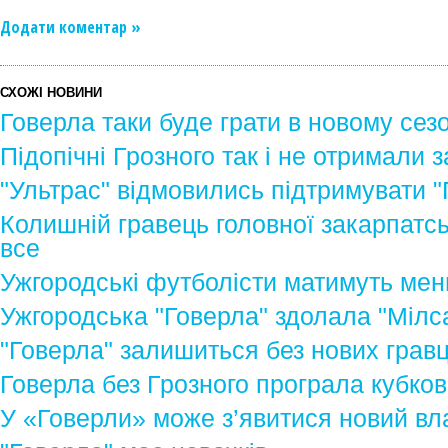
Додати коментар »
СХОЖІ НОВИНИ
Говерла таки буде грати в новому сезо
Підопічні Грозного так і не отримали
"Ультрас" відмовились підтримувати "
Колишній гравець головної закарпатсь
все
Ужгородські футболісти матимуть ме
Ужгородська "Говерла" здолала "Мілса
"Говерла" залишиться без нових гравц
Говерла без Грозного програла кубков
У «Говерли» може з’явитися новий вл