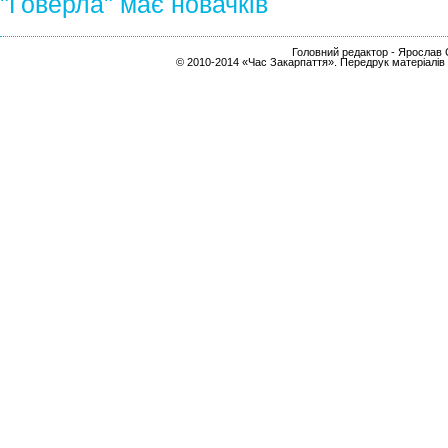
"Говерла" має новачків
Головний редактор - Ярослав С
© 2010-2014 «Час Закарпаття». Передрук матеріалів