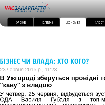
Головна
Політика
Економіка
Спорт
БІЗНЕС ЧИ ВЛАДА: ХТО КОГО?
23 червня 2015 р., 11:23
В Ужгороді зберуться провідні 
"каву" з владою
У четвер, 25 червня, відбудеться зус
ОДА Василя Губаля з топ-ме