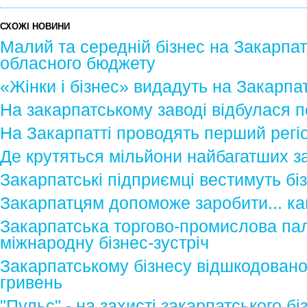
СХОЖІ НОВИНИ
Малий та середній бізнес на Закарпат
обласного бюджету
«Жінки і бізнес» видадуть на Закарпат
На закарпатському заводі відбулася по
На Закарпатті проводять перший регі
Де крутяться мільйони найбагатших з
Закарпатські підприємці вестимуть бі
Закарпатцям допоможе заробити... ка
Закарпатська торгово-промислова па
міжнародну бізнес-зустріч
Закарпатському бізнесу відшкодовано
гривень
"Пульс" - на захисті закарпатського бі