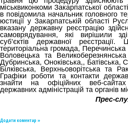
травня цю процедуру здійснюють р
міськвиконкоми Закарпатської області
в повідомила начальник головного те
юстиції у Закарпатській області Рус
вказану державну реєстрацію здійсн
самоврядування, які вирішили зд
суб’єктів державної реєстрації. 
територіальна громада, Перечинська 
Воловецька та Великоберезнянська
Дубринська, Оноківська,, Батівська, 
Білківська, Верхньоворітська та Ра
Графіки роботи та контакти держа
знайти на офіційних веб-сайтах
державних адміністрацій та органів м
Прес-сл
Додати коментар »