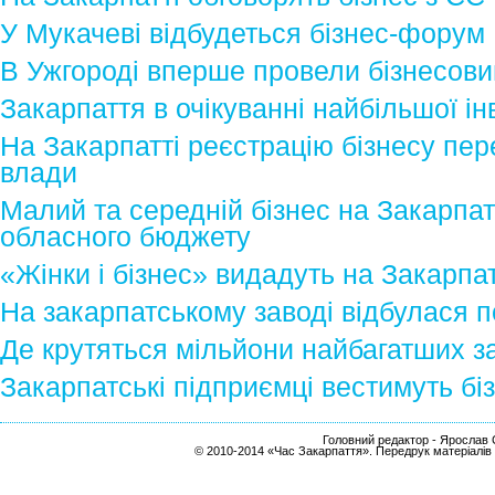
У Мукачеві відбудеться бізнес-форум
В Ужгороді вперше провели бізнесов
Закарпаття в очікуванні найбільшої ін
На Закарпатті реєстрацію бізнесу пе
влади
Малий та середній бізнес на Закарпат
обласного бюджету
«Жінки і бізнес» видадуть на Закарпат
На закарпатському заводі відбулася по
Де крутяться мільйони найбагатших з
Закарпатські підприємці вестимуть бі
Головний редактор - Ярослав С
© 2010-2014 «Час Закарпаття». Передрук матеріалів