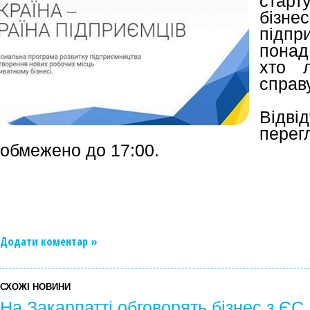
старт
бізне
підпр
понад
хто 
справу
Відві
пере
обмежено до 17:00.
Додати коментар »
СХОЖІ НОВИНИ
На Закарпатті обговорять бізнес з ЄС