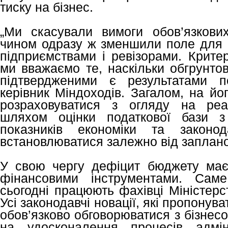
тиску на бізнес.
„Ми скасували вимоги обов’язкови
чином одразу ж зменшили поле для к
підприємствами і ревізорами. Крите
ми вважаємо те, наскільки обгрунто
підтвердженими є результатами пе
керівник Міндоходів. Загалом, на йо
розраховуватися з огляду на реа
шляхом оцінки податкової бази з
показників економіки та законо
встановлюватися залежно від заплан
У свою чергу дефіцит бюджету має
фінансовими інструментами. Са
сьогодні працюють фахівці Міністерс
Усі законодавчі новації, які пропонув
обов’язково обговорюватися з бізнес
на удосконалення процесів адмін