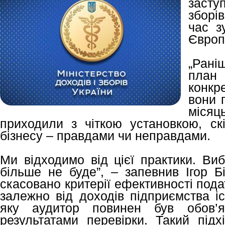
засту
зборі
час з
Європ
„Раніш
план
конкр
вони 
місяц
приходили з чіткою установкою, скі
бізнесу – правдами чи неправдами.
Ми відходимо від цієї практики. Ви
більше не буде”, – запевнив Ігор Б
скасовано критерії ефективності пода
залежно від доходів підприємства і
яку аудитор повинен був обов’я
результатами перевірки. Такий підх