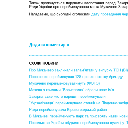
Також пропонується порушити клопотання перед Зака
Ради України про перейменування міста Мукачеве Закар
Нагадаємо, що сьогодні оголосили
дату проведення черг
Додати коментар »
СХОЖІ НОВИНИ
Про Мукачево закликали запам’ятати у випуску ТСН (В
Порошенко перейменував 128 гірсько-піхотну бригаду
Мукачево перейменовуватимуть (ФОТО)
Мазепа з крилами."Борисполю" обрали нове ім'я
Закарпатське місто нарешті перейменували
"Укрзалізниця" перейменувала станції на Південно-західн
Рада перейменувала Кіровоградський район
В Мукачеві перейменують парк та присвоять назви нов
Посольство України обурило перейменування вулиці у 