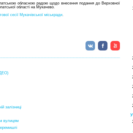
рпатською обласною радою щодо внесення подання до Верховної
патської області на Мукачево.
ової сесії Мукачівської міськради
.
ІДЕО)
ій залізниці
У
им вулицям
Перемишлі