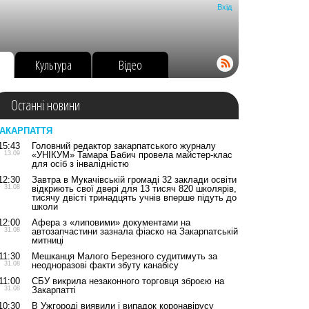
Вхід
о
Культура
Відео
Останні новини
АКАРПАТТЯ
15:43
Головний редактор закарпатського журналу
13.09
«УНІКУМ» Тамара Бабич провела майстер-клас
для осіб з інвалідністю
12:30
Завтра в Мукачівській громаді 32 заклади освіти
31.08
відкриють свої двері для 13 тисяч 820 школярів,
тисячу двісті тринадцять учнів вперше підуть до
школи
12:00
Афера з «липовими» документами на
31.08
автозапчастини зазнала фіаско на Закарпатській
митниці
11:30
Мешканця Малого Березного судитимуть за
31.08
неодноразові факти збуту канабісу
11:00
СБУ викрила незаконного торговця зброєю на
31.08
Закарпатті
10:30
В Ужгороді виявили і випадок коронавірусу