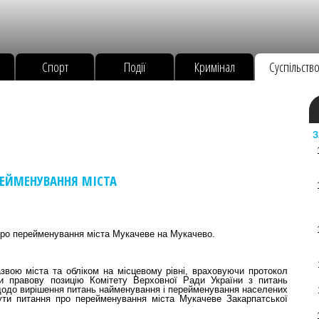
Спорт
Події
Кримінал
Суспільств
З
РЕЙМЕНУВАННЯ МІСТА
 про перейменування міста Мукачеве на Мукачево.
звою міста та обліком на місцевому рівні, враховуючи протокол
чи правову позицію Комітету Верховної Ради України з питань
щодо вирішення питань найменування і перейменування населених
нути питання про перейменування міста Мукачеве Закарпатської