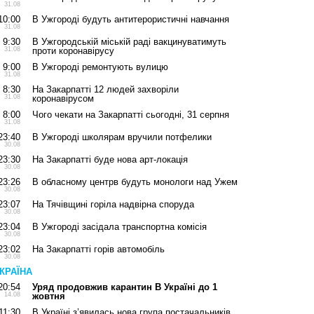
31.08
10:00
В Ужгороді будуть антитерористичні навчання
31.08
9:30
В Ужгородській міській раді вакцинуватимуть
31.08
проти коронавірусу
9:00
В Ужгороді ремонтують вулицю
31.08
8:30
На Закарпатті 12 людей захворіли
31.08
коронавірусом
8:00
Чого чекати на Закарпатті сьогодні, 31 серпня
31.08
23:40
В Ужгороді школярам вручили потфелики
30.08
23:30
На Закарпатті буде нова арт-локація
30.08
23:26
В обласному центрв будуть монологи над Ужем
30.08
23:07
На Тячівщині горіла надвірна споруда
30.08
23:04
В Ужгороді засідала транспортна комісія
30.08
23:02
На Закарпатті горів автомобіль
30.08
КРАЇНА
20:54
Уряд продовжив карантин В Україні до 1
14.08
жовтня
11:30
В Україні з’явилась нова група постачальників