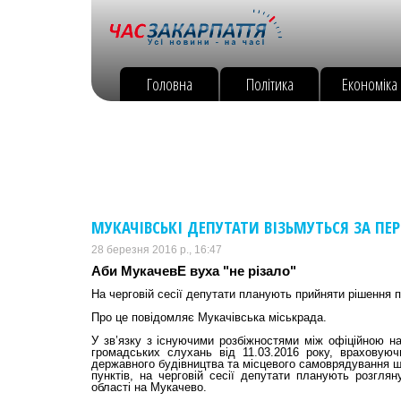
Головна
Політика
Економіка
МУКАЧІВСЬКІ ДЕПУТАТИ ВІЗЬМУТЬСЯ ЗА ПЕ
28 березня 2016 р., 16:47
Аби МукачевЕ вуха "не різало"
На черговій сесії депутати планують прийняти рішення
Про це повідомляє Мукачівська міськрада.
У зв’язку з існуючими розбіжностями між офіційною на
громадських слухань від 11.03.2016 року, враховую
державного будівництва та місцевого самоврядування 
пунктів, на черговій сесії депутати планують розгля
області на Мукачево.