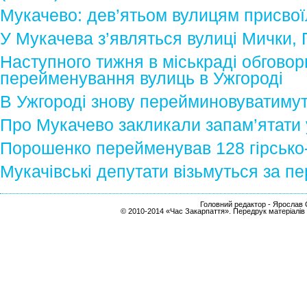
Мукачево: дев’ятьом вулицям присвої
У Мукачева з’являться вулиці Мички, 
Наступного тижня в міськраді обгово
перейменування вулиць в Ужгороді
В Ужгороді знову перейминовуватимут
Про Мукачево закликали запам’ятати 
Порошенко перейменував 128 гірсько-
Мукачівські депутати візьмуться за п
Головний редактор - Ярослав С
© 2010-2014 «Час Закарпаття». Передрук матеріалів