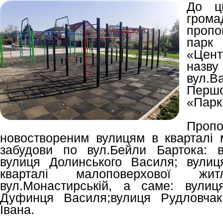
До ць
гром
пропо
парк
«Цент
назву
вул.
Першо
«Парк
Пропо
новоствореним вулицям в кварталі 
забудови по вул.Бейли Бартока: 
вулиця Долинського Василя; вули
кварталі малоповерхової жи
вул.Монастирській, а саме: вулиц
Дуфинця Василя;вулиця Рудловчак
Івана.