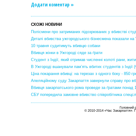
Додати коментар »
СХОЖІ НОВИНИ
Полісмени про затриманих підозрюваних у вбивстві сту
Деталі вбивства ужгородського бізнесмена показали на "
10 травня судитимуть вбивцю собаки
Вбивця жінки в Ужгороді сяде за ґрати
Студент з Індії, який отримав численні колоті рани, жит
В Ужгороді вшанували пам’ять вбитих студентів з Індії (
Ціна покарання вбивці: на терезах з одного боку - 850 грн
Апеляційному суду Закарпаття завернули справу про вби
Вбивця закарпатського рома проведе за ґратами понад 
СБУ попередила замовне вбивство співробітника спецслу
Головний р
© 2010-2014 «Час Закарпаття». 