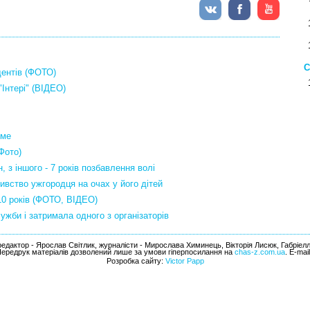
С
дентів (ФОТО)
Інтері" (ВІДЕО)
име
Фото)
, з іншого - 7 років позбавлення волі
вство ужгородця на очах у його дітей
10 років (ФОТО, ВІДЕО)
жби і затримала одного з організаторів
едактор - Ярослав Світлик, журналісти - Мирослава Химинець, Вікторія Лисюк, Габріел
Передрук матеріалів дозволений лише за умови гіперпосилання на
chas-z.com.ua
. E-mai
Розробка сайту:
Victor Papp