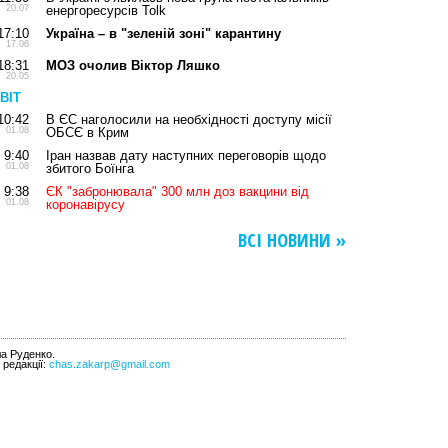
20.07
енергоресурсів Tolk
17:10
Україна – в "зеленій зоні" карантину
17.06
18:31
МОЗ очолив Віктор Ляшко
20.05
ВІТ
10:42
В ЄС наголосили на необхідності доступу місії
01.08
ОБСЄ в Крим
9:40
Іран назвав дату наступних переговорів щодо
01.08
збитого Боїнга
9:38
ЄК "забронювала" 300 млн доз вакцини від
01.08
коронавірусу
ВСІ НОВИНИ »
ла Руденко.
l редакції:
chas.zakarp@gmail.com