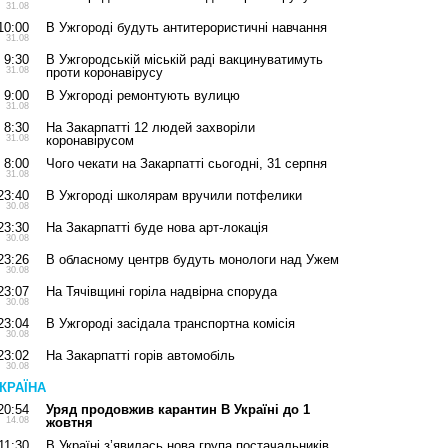
31.08
10:00
В Ужгороді будуть антитерористичні навчання
31.08
9:30
В Ужгородській міській раді вакцинуватимуть
31.08
проти коронавірусу
9:00
В Ужгороді ремонтують вулицю
31.08
8:30
На Закарпатті 12 людей захворіли
31.08
коронавірусом
8:00
Чого чекати на Закарпатті сьогодні, 31 серпня
31.08
23:40
В Ужгороді школярам вручили потфелики
30.08
23:30
На Закарпатті буде нова арт-локація
30.08
23:26
В обласному центрв будуть монологи над Ужем
30.08
23:07
На Тячівщині горіла надвірна споруда
30.08
23:04
В Ужгороді засідала транспортна комісія
30.08
23:02
На Закарпатті горів автомобіль
30.08
КРАЇНА
20:54
Уряд продовжив карантин В Україні до 1
14.08
жовтня
11:30
В Україні з’явилась нова група постачальників