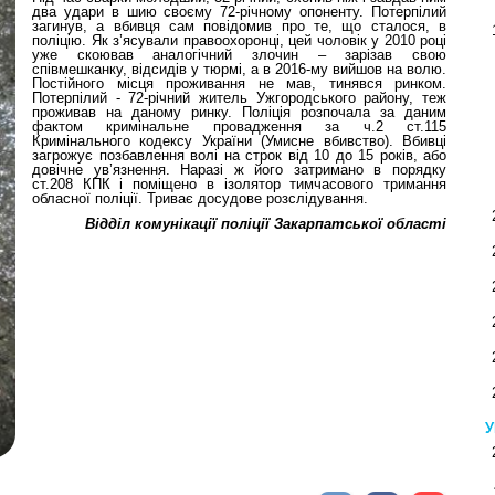
два удари в шию своєму 72-річному опоненту. Потерпілий
загинув, а вбивця сам повідомив про те, що сталося, в
поліцію. Як з’ясували правоохоронці, цей чоловік у 2010 році
уже скоював аналогічний злочин – зарізав свою
співмешканку, відсидів у тюрмі, а в 2016-му вийшов на волю.
Постійного місця проживання не мав, тинявся ринком.
Потерпілий - 72-річний житель Ужгородського району, теж
проживав на даному ринку. Поліція розпочала за даним
фактом кримінальне провадження за ч.2 ст.115
Кримінального кодексу України (Умисне вбивство). Вбивці
загрожує позбавлення волі на строк від 10 до 15 років, або
довічне ув’язнення. Наразі ж його затримано в порядку
ст.208 КПК і поміщено в ізолятор тимчасового тримання
обласної поліції. Триває досудове розслідування.
Відділ комунікації поліції Закарпатської області
У