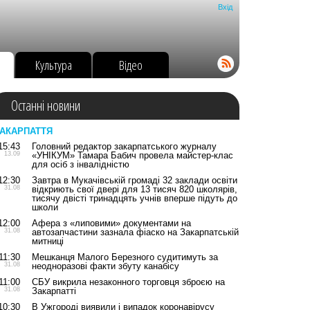
Вхід
о
Культура
Відео
Останні новини
АКАРПАТТЯ
15:43
Головний редактор закарпатського журналу
13.09
«УНІКУМ» Тамара Бабич провела майстер-клас
для осіб з інвалідністю
12:30
Завтра в Мукачівській громаді 32 заклади освіти
31.08
відкриють свої двері для 13 тисяч 820 школярів,
тисячу двісті тринадцять учнів вперше підуть до
школи
12:00
Афера з «липовими» документами на
31.08
автозапчастини зазнала фіаско на Закарпатській
митниці
11:30
Мешканця Малого Березного судитимуть за
31.08
неодноразові факти збуту канабісу
11:00
СБУ викрила незаконного торговця зброєю на
31.08
Закарпатті
10:30
В Ужгороді виявили і випадок коронавірусу