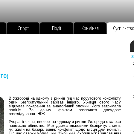
Спорт
Події
Кримінал
Суспільств
З
ОТО)
В Ужгороді на одному з ринків під час побутового конфлікту
один безпритульний зарізав іншого. Убивця свого часу
відбував покарання за аналогічний злочин. Його затримала
поліція. За даним фактом розпочато досудове
розслідування. НІЖ
Учора, 5 січня, ввечері на одному з ринків Ужгорода сталося
навмисне вбивство. Між двома місцевими безпритульними,
які жили на базарі, виник конфлікт щодо місця для ночівлі.
Під час сварки молодший, 32-річний, схопив ніж і завдав ним