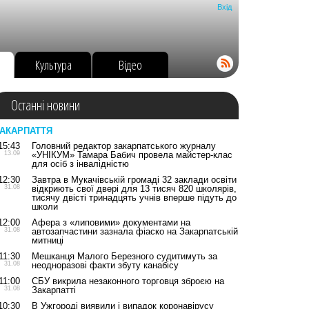
Вхід
о
Культура
Відео
Останні новини
АКАРПАТТЯ
15:43
Головний редактор закарпатського журналу
13.09
«УНІКУМ» Тамара Бабич провела майстер-клас
для осіб з інвалідністю
12:30
Завтра в Мукачівській громаді 32 заклади освіти
31.08
відкриють свої двері для 13 тисяч 820 школярів,
тисячу двісті тринадцять учнів вперше підуть до
школи
12:00
Афера з «липовими» документами на
31.08
автозапчастини зазнала фіаско на Закарпатській
митниці
11:30
Мешканця Малого Березного судитимуть за
31.08
неодноразові факти збуту канабісу
11:00
СБУ викрила незаконного торговця зброєю на
31.08
Закарпатті
10:30
В Ужгороді виявили і випадок коронавірусу