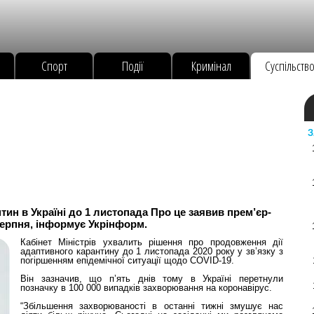
Спорт
Події
Кримінал
Суспільств
З
тин в Україні до 1 листопада Про це заявив прем’єр-
серпня, інформує Укрінформ.
Кабінет Міністрів ухвалить рішення про продовження дії
адаптивного карантину до 1 листопада 2020 року у зв’язку з
погіршенням епідемічної ситуації щодо COVID-19.
Він зазначив, що п’ять днів тому в Україні перетнули
позначку в 100 000 випадків захворювання на коронавірус.
“Збільшення захворюваності в останні тижні змушує нас