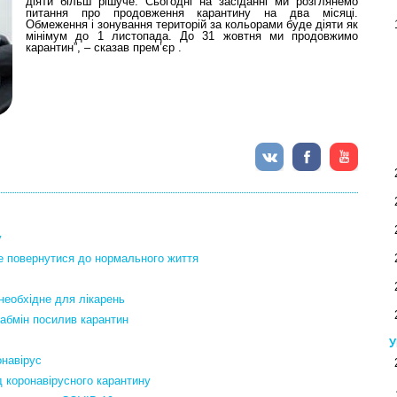
діяти більш рішуче. Сьогодні на засіданні ми розглянемо
питання про продовження карантину на два місяці.
Обмеження і зонування територій за кольорами буде діяти як
мінімум до 1 листопада. До 31 жовтня ми продовжимо
карантин”, – сказав прем’єр .
у
же повернутися до нормального життя
необхідне для лікарень
 Кабмін посилив карантин
У
онавірус
д коронавірусного карантину