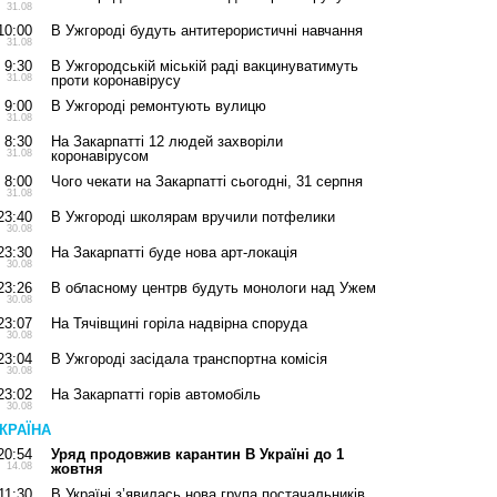
31.08
10:00
В Ужгороді будуть антитерористичні навчання
31.08
9:30
В Ужгородській міській раді вакцинуватимуть
31.08
проти коронавірусу
9:00
В Ужгороді ремонтують вулицю
31.08
8:30
На Закарпатті 12 людей захворіли
31.08
коронавірусом
8:00
Чого чекати на Закарпатті сьогодні, 31 серпня
31.08
23:40
В Ужгороді школярам вручили потфелики
30.08
23:30
На Закарпатті буде нова арт-локація
30.08
23:26
В обласному центрв будуть монологи над Ужем
30.08
23:07
На Тячівщині горіла надвірна споруда
30.08
23:04
В Ужгороді засідала транспортна комісія
30.08
23:02
На Закарпатті горів автомобіль
30.08
КРАЇНА
20:54
Уряд продовжив карантин В Україні до 1
14.08
жовтня
11:30
В Україні з’явилась нова група постачальників