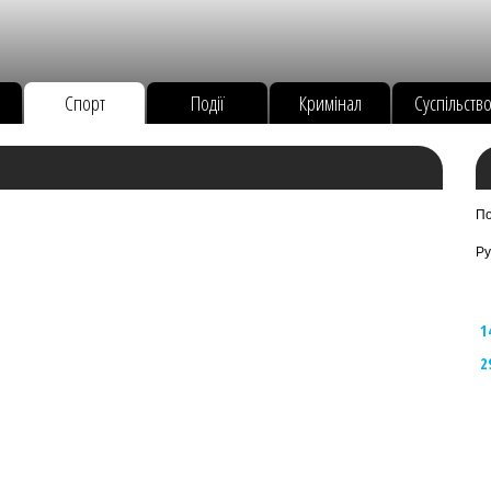
Спорт
Події
Кримінал
Суспільств
По
Ру
1
2