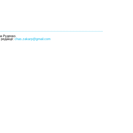
ла Руденко.
l редакції:
chas.zakarp@gmail.com