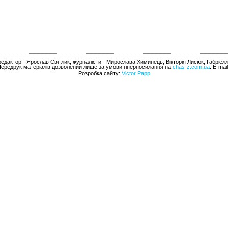
едактор - Ярослав Світлик, журналісти - Мирослава Химинець, Вікторія Лисюк, Габріел
Передрук матеріалів дозволений лише за умови гіперпосилання на
chas-z.com.ua
. E-mai
Розробка сайту:
Victor Papp