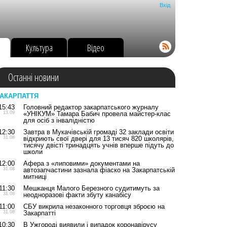
Вхід
о
Культура
Відео
Останні новини
АКАРПАТТЯ
15:43
Головний редактор закарпатського журналу
13.09
«УНІКУМ» Тамара Бабич провела майстер-клас
для осіб з інвалідністю
12:30
Завтра в Мукачівській громаді 32 заклади освіти
31.08
відкриють свої двері для 13 тисяч 820 школярів,
тисячу двісті тринадцять учнів вперше підуть до
школи
12:00
Афера з «липовими» документами на
31.08
автозапчастини зазнала фіаско на Закарпатській
митниці
11:30
Мешканця Малого Березного судитимуть за
31.08
неодноразові факти збуту канабісу
11:00
СБУ викрила незаконного торговця зброєю на
31.08
Закарпатті
10:30
В Ужгороді виявили і випадок коронавірусу