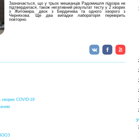
Зазначається, що у трьох мешканців Радомишля підозра не
підтвердилася, також негативний результат тесту у 2 хворих
з Житомира, двох з Бердичева та одного хворого з
Черняхова. Ще два випадки лабораторія перевірить
повторно.
ть хворих COVID-19
ачеві
У
— ВООЗ