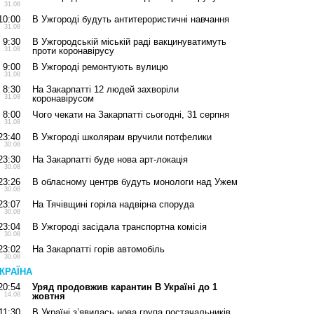
31.08
10:00
В Ужгороді будуть антитерористичні навчання
31.08
9:30
В Ужгородській міській раді вакцинуватимуть
31.08
проти коронавірусу
9:00
В Ужгороді ремонтують вулицю
31.08
8:30
На Закарпатті 12 людей захворіли
31.08
коронавірусом
8:00
Чого чекати на Закарпатті сьогодні, 31 серпня
31.08
23:40
В Ужгороді школярам вручили потфелики
30.08
23:30
На Закарпатті буде нова арт-локація
30.08
23:26
В обласному центрв будуть монологи над Ужем
30.08
23:07
На Тячівщині горіла надвірна споруда
30.08
23:04
В Ужгороді засідала транспортна комісія
30.08
23:02
На Закарпатті горів автомобіль
30.08
КРАЇНА
20:54
Уряд продовжив карантин В Україні до 1
14.08
жовтня
11:30
В Україні з’явилась нова група постачальників