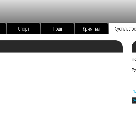
Спорт
Події
Кримінал
Суспільств
По
Ру
1
2