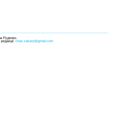
ла Руденко.
l редакції:
chas.zakarp@gmail.com