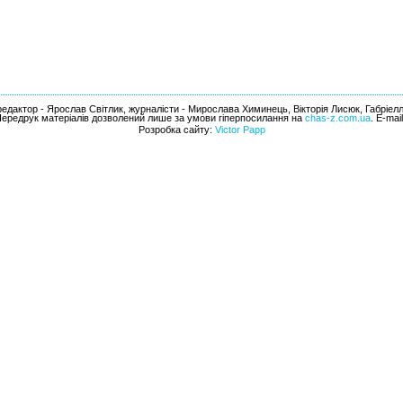
едактор - Ярослав Світлик, журналісти - Мирослава Химинець, Вікторія Лисюк, Габріел
Передрук матеріалів дозволений лише за умови гіперпосилання на
chas-z.com.ua
. E-mai
Розробка сайту:
Victor Papp