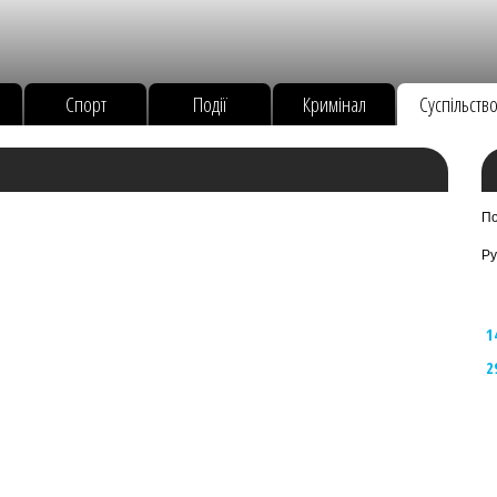
Спорт
Події
Кримінал
Суспільств
По
Ру
1
2