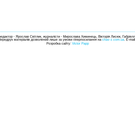
едактор - Ярослав Світлик, журналісти - Мирослава Химинець, Вікторія Лисюк, Габріел
Передрук матеріалів дозволений лише за умови гіперпосилання на
chas-z.com.ua
. E-mai
Розробка сайту:
Victor Papp