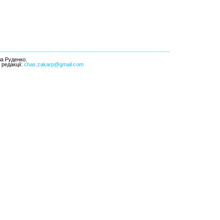
ла Руденко.
l редакції:
chas.zakarp@gmail.com